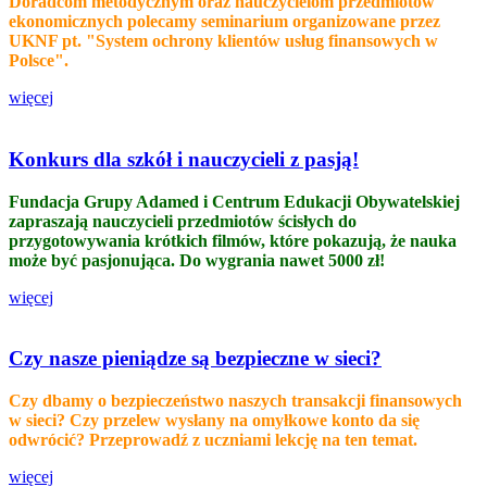
Doradcom metodycznym oraz nauczycielom przedmiotów
ekonomicznych polecamy seminarium organizowane przez
UKNF pt. "System ochrony klientów usług finansowych w
Polsce".
więcej
Konkurs dla szkół i nauczycieli z pasją!
Fundacja Grupy Adamed i Centrum Edukacji Obywatelskiej
zapraszają nauczycieli przedmiotów ścisłych do
przygotowywania krótkich filmów, które pokazują, że nauka
może być pasjonująca. Do wygrania nawet 5000 zł!
więcej
Czy nasze pieniądze są bezpieczne w sieci?
Czy dbamy o bezpieczeństwo naszych transakcji finansowych
w sieci? Czy przelew wysłany na omyłkowe konto da się
odwrócić? Przeprowadź z uczniami lekcję na ten temat.
więcej