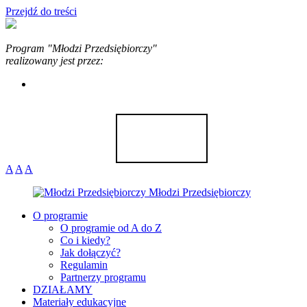
Przejdź do treści
Program "Młodzi Przedsiębiorczy"
realizowany jest przez:
EKONOMIA W
Zajrzyj także na stronę
PRAKTYCE
A
A
A
O programie
O programie od A do Z
Co i kiedy?
Jak dołączyć?
Regulamin
Partnerzy programu
DZIAŁAMY
Materiały edukacyjne